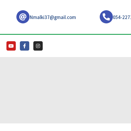
Nmalki37@gmail.com
054-227