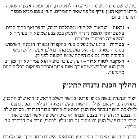
כיוון שישנן נדנדות שונות המיועדות לתינוקות, יתכן ועולה אצלך השאלה
מדוע דווקא העץ עדיף על פני שאר החומרים. העץ עצמו מביא מספר
יתרונות ובהם:
נראות
– הנראות של העץ משתלבת בגינה, בחצר ואף בתוך הבית.
באפשרותך להזמין נדנדה לתינוק בכל צבע שמוצא חן בעינייך או
להשאירה בצבעים טבעיים.
בטיחות
– ברגע שמטפלים בעץ בהקפדה ובצורה הנכונה, השימוש
בנדנדה בטוח. העץ אינו מושפע מהחום ולכן אפשר להשתמש
בנדנדה בחוץ גם אם הייתה שמש בשעות לפני כן.
השקעה לטווח ארוך
– העץ שעובר טיפול הוא עמיד לאורך זמן רב
ולכן הוא יוכל לשמש לאורך טווח ארוך ומספר תינוקות יוכלו ליהנות
מהנדנוד.
תהליך הכנת נדנדה לתינוק
ייצור הנדנדה נעשה באופן פרטני כאשר השלב הראשוני הוא שלב התכנון.
בתחילה נבדוק אם יש לך דרישות ובקשות מיוחדות. לאחר מכן, נתפנה
למלאכת היצור ונבחר את העץ המתאים ביותר עבור הנדנדה. בסיום שלב
זה, נצבע את הנדנדה בצבע הנבחר או בלכה שקופה אשר תבליט את
היופי הטבעי של העץ ובו זמנית גם תגן עליו. לבסוף, נוביל את הנדנדה עד
אלייך.
בדרך העץ אנו מייצרים רהיטי עץ בהתאמה אישית ויותר מכך. אנו מלווים