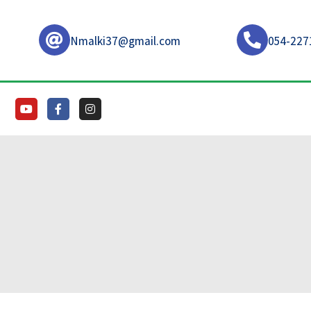
Nmalki37@gmail.com
054-227