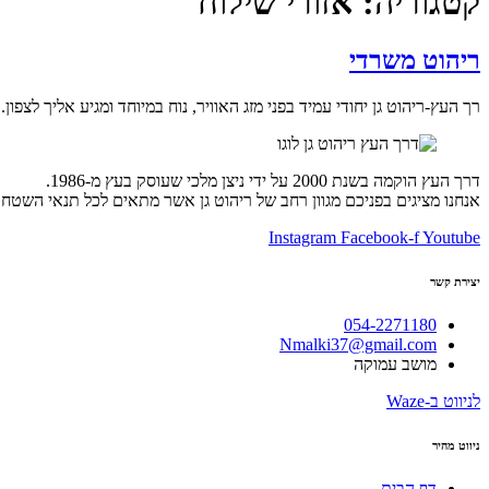
קטגוריה:
אזורי שילוח
ריהוט משרדי
רך העץ-ריהוט גן יחודי עמיד בפני מזג האוויר, נוח במיוחד ומגיע אליך לצפון.
דרך העץ הוקמה בשנת 2000 על ידי ניצן מלכי שעוסק בעץ מ-1986.
אנחנו מציגים בפניכם מגוון רחב של ריהוט גן אשר מתאים לכל תנאי השטח בג
Instagram
Facebook-f
Youtube
יצירת קשר
054-2271180
Nmalki37@gmail.com
מושב עמוקה
לניווט ב-Waze
ניווט מהיר
דף הבית