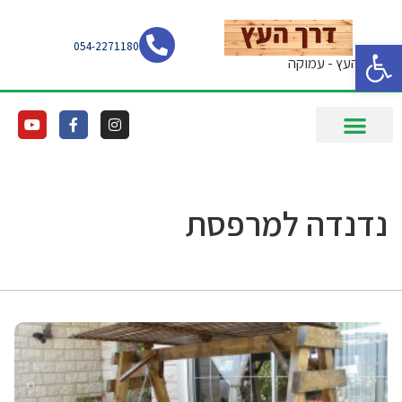
פתח סרגל נגישות
054-2271180
דרך העץ - עמוקה
נדנדה למרפסת