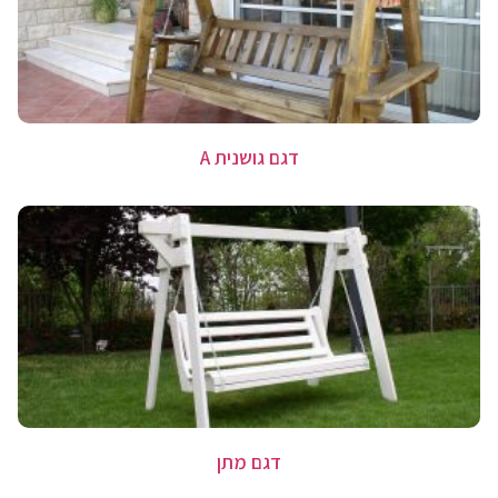
דגם גושנית A
דגם מתן