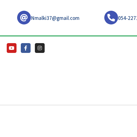
Nmalki37@gmail.com
054-227